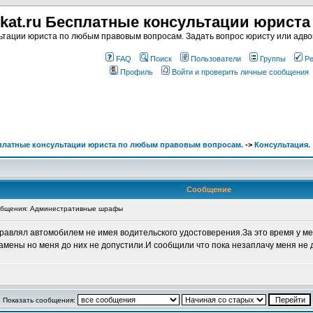
kat.ru Бесплатные консультации юрист
тации юриста по любым правовым вопросам. Задать вопрос юристу или адвок
FAQ
Поиск
Пользователи
Группы
Ре
Профиль
Войти и проверить личные сообщения
сплатные консультации юриста по любым правовым вопросам.
->
Консультация.
Сообщение
бщения: Админестративные шрафы
 управлял автомобилем не имея водительского удостоверения.За это время 
амены но меня до них не допустили.И сообщили что пока незаплачу меня не д
Показать сообщения: