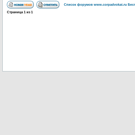
Список форумов www.corpadvokat.ru Бе
Страница
1
из
1