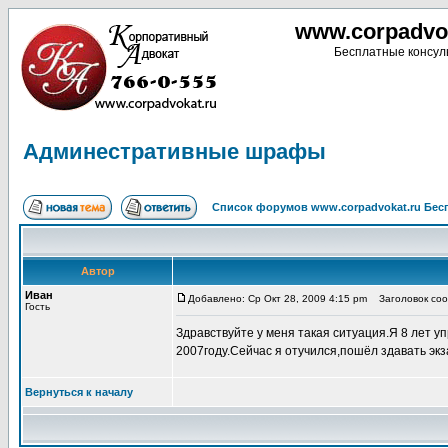
www.corpadvo
Бесплатные консуль
Админестративные шрафы
Список форумов www.corpadvokat.ru Бе
Автор
Иван
Добавлено: Ср Окт 28, 2009 4:15 pm
Заголовок соо
Гость
Здравствуйте у меня такая ситуация.Я 8 лет
2007году.Сейчас я отучился,пошёл здавать экз
Вернуться к началу