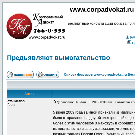
www.corpadvokat.r
Бесплатные консультации юриста по л
FA
П
Предьявляют вымогательство
Список форумов www.corpadvokat.ru Бе
Автор
станислав
Добавлено: Пн Июн 08, 2009 8:38 am
Заголовок соо
Гость
5 июня 2009 года за мной приехали из милиции 
было отправлено на другой электронный ящик 
более с этим человеком я нахожусь в хороши
вымогательстве и сразу же сказали, что мне гро
разных городах России Омск - Гулькевичи Крас