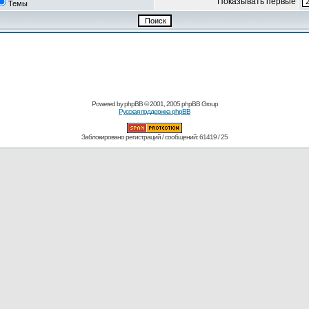
Показывать первые
Темы
Powered by
phpBB
© 2001, 2005 phpBB Group
Русская поддержка phpBB
Заблокировано регистраций / сообщений: 61419 / 25