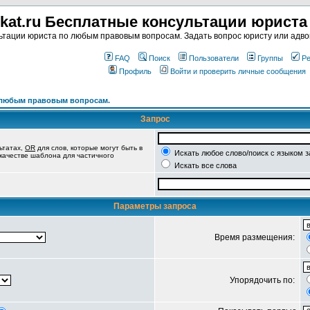
kat.ru Бесплатные консультации юрист
тации юриста по любым правовым вопросам. Задать вопрос юристу или адвок
FAQ
Поиск
Пользователи
Группы
Ре
Профиль
Войти и проверить личные сообщения
о любым правовым вопросам.
Запрос
ьтатах,
OR
для слов, которые могут быть в
Искать любое слово/поиск с языком 
 качестве шаблона для частичного
Искать все слова
Параметры запроса
Время размещения:
Упорядочить по: