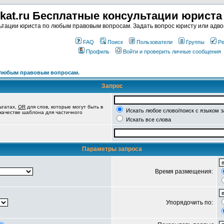
kat.ru Бесплатные консультации юрист
тации юриста по любым правовым вопросам. Задать вопрос юристу или адвок
FAQ
Поиск
Пользователи
Группы
Ре
Профиль
Войти и проверить личные сообщения
о любым правовым вопросам.
Запрос
ьтатах,
OR
для слов, которые могут быть в
Искать любое слово/поиск с языком 
 качестве шаблона для частичного
Искать все слова
Параметры запроса
Время размещения:
Упорядочить по: