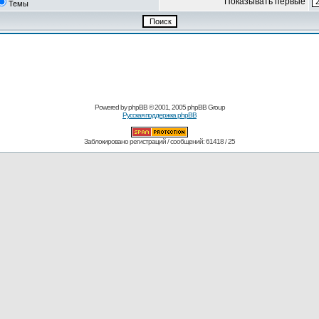
Показывать первые
Темы
Powered by
phpBB
© 2001, 2005 phpBB Group
Русская поддержка phpBB
Заблокировано регистраций / сообщений: 61418 / 25